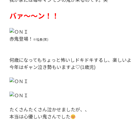
。
バァ〜〜ン！！
。
赤鬼登場！
※社長(笑)
。
何歳になってもちょっと怖いしドキドキするし、楽しいよ
今年はギャン泣き勢もいますよ♡(1歳児)
。
。
。
たくさんたくさん泣かせましたが、、
本当は心優しい鬼さんでした
。