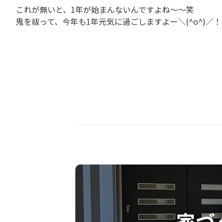
これが無いと、1年が始まんないんですよね〜〜笑
鬼を祓って、今年も1年元気に過ごしますよー＼(^o^)／
家づ