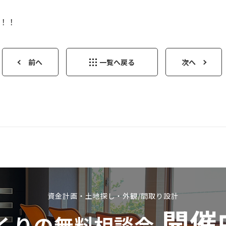
！！！
前へ
一覧へ戻る
次へ
資金計画・土地探し・外観/間取り設計
開催
くりの無料相談会